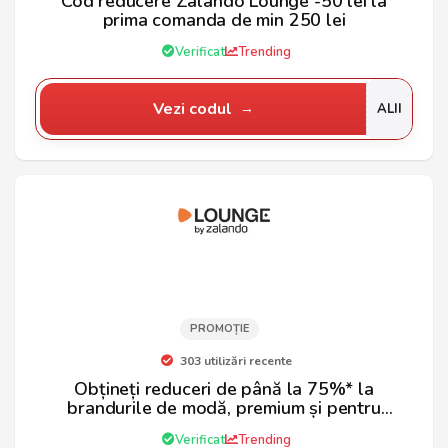
Cod reducere Zalando Lounge -50 lei la
prima comanda de min 250 lei
Verificat
Trending
Vezi codul
ALII
PROMOȚIE
303 utilizări recente
Obțineți reduceri de până la 75%* la
brandurile de modă, premium și pentru
casă
Verificat
Trending