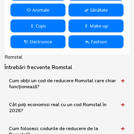
🐶 Animale
🌿 Sănătate
🍼 Copii
💄 Make-up
🔌 Electronice
👠 Fashion
Romstal
Întrebări frecvente Romstal
Cum obții un cod de reducere Romstal care chiar
funcționează?
Cât poți economisi real cu un cod Romstal în
2026?
Cum folosesc codurile de reducere de la