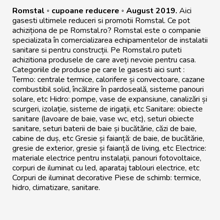
Romstal ◦ cupoane reducere ◦ August 2019.
Aici
gasesti ultimele reduceri si promotii Romstal. Ce pot
achiziționa de pe Romstal.ro? Romstal este o companie
specializata în comercializarea echipamentelor de instalatii
sanitare si pentru construcții. Pe Romstal.ro puteti
achizitiona produsele de care aveți nevoie pentru casa.
Categoriile de produse pe care le gasesti aici sunt :
Termo: centrale termice, calorifere și convectoare, cazane
combustibil solid, încălzire în pardoseală, sisteme panouri
solare, etc Hidro: pompe, vase de expansiune, canalizări și
scurgeri, izolație, sisteme de irigații, etc Sanitare: obiecte
sanitare (lavoare de baie, vase wc, etc), seturi obiecte
sanitare, seturi baterii de baie și bucătărie, căzi de baie,
cabine de duș, etc Gresie și faianță: de baie, de bucătărie,
gresie de exterior, gresie și faianță de living, etc Electrice:
materiale electrice pentru instalații, panouri fotovoltaice,
corpuri de iluminat cu led, aparataj tablouri electrice, etc
Corpuri de iluminat decorative Piese de schimb: termice,
hidro, climatizare, sanitare.