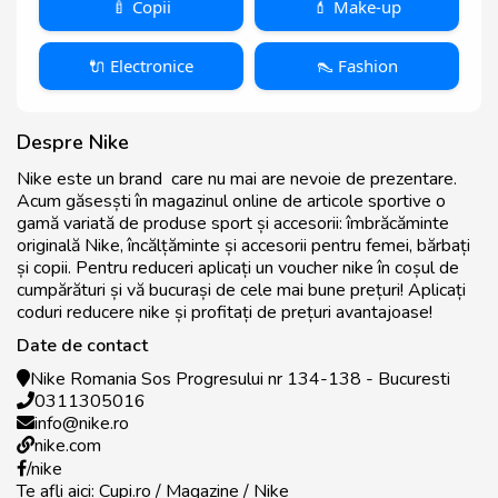
🍼 Copii
💄 Make-up
🔌 Electronice
👠 Fashion
Despre Nike
Nike este un brand care nu mai are nevoie de prezentare.
Acum găsesști în magazinul online de articole sportive o
gamă variată de produse sport și accesorii: îmbrăcăminte
originală Nike, încălțăminte și accesorii pentru femei, bărbați
și copii. Pentru reduceri aplicați un voucher nike în coșul de
cumpărături și vă bucurași de cele mai bune prețuri! Aplicați
coduri reducere nike și profitați de prețuri avantajoase!
Date de contact
Nike Romania Sos Progresului nr 134-138 - Bucuresti
0311305016
info@nike.ro
nike.com
/nike
Te afli aici:
Cupi.ro
/ Magazine / Nike