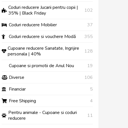
Coduri reducere Jucarii pentru copii |
102
35% | Black Friday
Coduri reducere Mobilier
37
Coduri reducere si vouchere Modă
355
Cupoane reducere Sanatate, Ingrijire
128
personala | 40%
Cupoane si promotii de Anul Nou
19
Diverse
106
Financiar
5
Free Shipping
4
Pentru animale - Cupoane si coduri
11
reducere