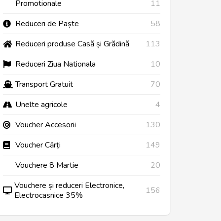
Promotionale
11
Reduceri de Paște
58
Reduceri produse Casă și Grădină
113
Reduceri Ziua Nationala
10
Transport Gratuit
70
Unelte agricole
4
Voucher Accesorii
130
Voucher Cărți
149
Vouchere 8 Martie
20
Vouchere și reduceri Electronice,
156
Electrocasnice 35%