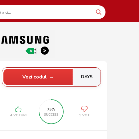
Vezi codul
DAYS
75%
SUCCESS
4 VOTURI
1 VOT