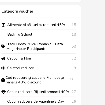
Categorii voucher
Alimente și băuturi cu reduceri 45%
15
Back To School
18
Black Friday 2026 România - Lista
88
Magazinelor Participante
Cadouri & Flori
92
Călătorii reduceri
9
Cod reducere și cupoane Frumusețe
231
până la 40% discount
Coduri reducere Bijuterii promotii 40%
27
Coduri reducere de Valentine's Day
26