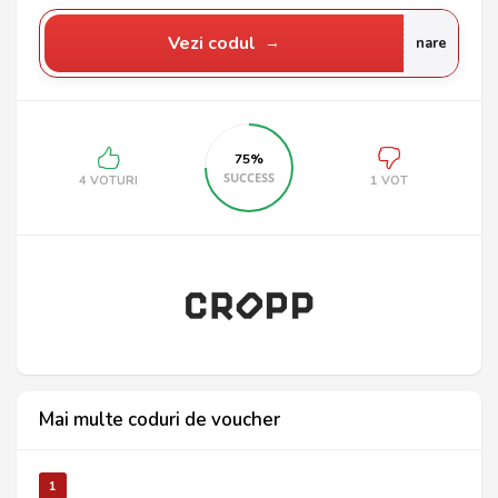
Vezi codul
nare
75%
SUCCESS
4 VOTURI
1 VOT
Mai multe coduri de voucher
1