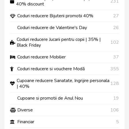
231
40% discount
Coduri reducere Bijuterii promotii 40%
27
Coduri reducere de Valentine's Day
26
Coduri reducere Jucarii pentru copii | 35% |
102
Black Friday
Coduri reducere Mobilier
37
Coduri reducere si vouchere Modă
355
Cupoane reducere Sanatate, Ingrijire personala
128
| 40%
Cupoane si promotii de Anul Nou
19
Diverse
106
Financiar
5