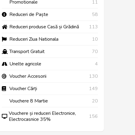
Promotionale
11
Reduceri de Paște
58
Reduceri produse Casă și Grădină
113
Reduceri Ziua Nationala
10
Transport Gratuit
70
Unelte agricole
4
Voucher Accesorii
130
Voucher Cărți
149
Vouchere 8 Martie
20
Vouchere și reduceri Electronice,
156
Electrocasnice 35%