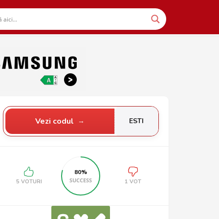
Vezi codul
ESTI
80%
SUCCESS
5 VOTURI
1 VOT