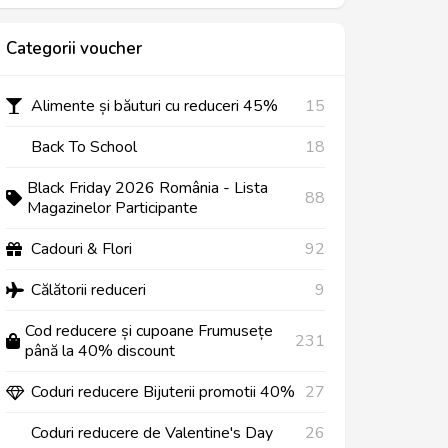
Categorii voucher
Alimente și băuturi cu reduceri 45%
15
Back To School
18
Black Friday 2026 România - Lista
88
Magazinelor Participante
Cadouri & Flori
92
Călătorii reduceri
9
Cod reducere și cupoane Frumusețe
231
până la 40% discount
Coduri reducere Bijuterii promotii 40%
27
Coduri reducere de Valentine's Day
26