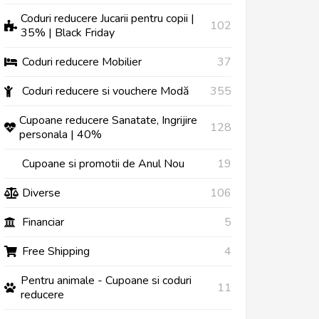
Coduri reducere Jucarii pentru copii |
102
35% | Black Friday
Coduri reducere Mobilier
37
Coduri reducere si vouchere Modă
355
Cupoane reducere Sanatate, Ingrijire
128
personala | 40%
Cupoane si promotii de Anul Nou
19
Diverse
106
Financiar
5
Free Shipping
4
Pentru animale - Cupoane si coduri
11
reducere