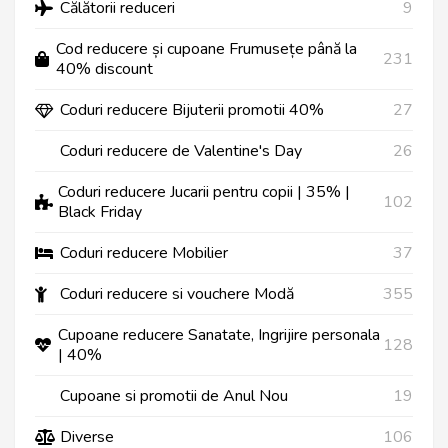
Călătorii reduceri
9
Cod reducere și cupoane Frumusețe până la
231
40% discount
Coduri reducere Bijuterii promotii 40%
27
Coduri reducere de Valentine's Day
26
Coduri reducere Jucarii pentru copii | 35% |
102
Black Friday
Coduri reducere Mobilier
37
Coduri reducere si vouchere Modă
355
Cupoane reducere Sanatate, Ingrijire personala
128
| 40%
Cupoane si promotii de Anul Nou
19
Diverse
106