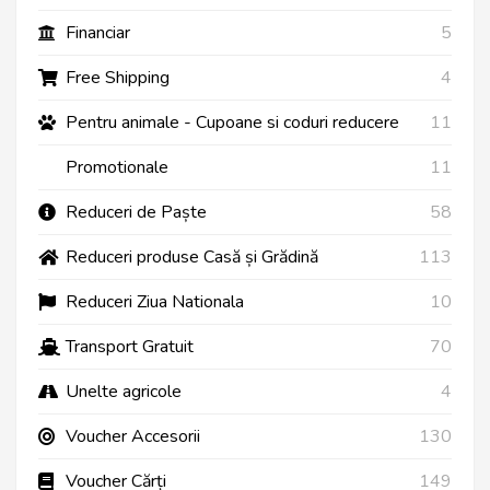
Financiar
5
Free Shipping
4
Pentru animale - Cupoane si coduri reducere
11
Promotionale
11
Reduceri de Paște
58
Reduceri produse Casă și Grădină
113
Reduceri Ziua Nationala
10
Transport Gratuit
70
Unelte agricole
4
Voucher Accesorii
130
Voucher Cărți
149