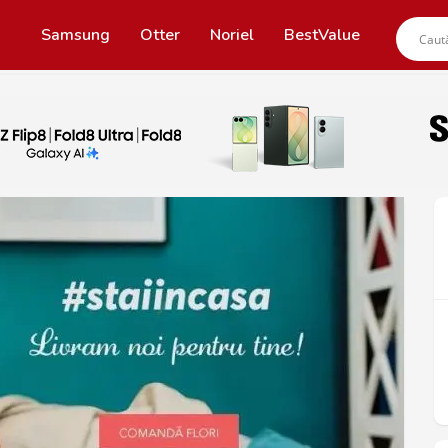
Samsung
Otter
Noriel
BestValue