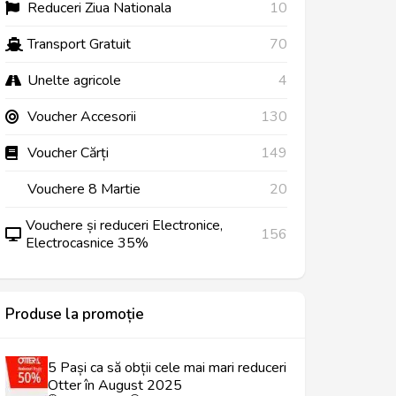
Reduceri Ziua Nationala
10
Transport Gratuit
70
Unelte agricole
4
Voucher Accesorii
130
Voucher Cărți
149
Vouchere 8 Martie
20
Vouchere și reduceri Electronice,
156
Electrocasnice 35%
Produse la promoție
5 Pași ca să obții cele mai mari reduceri
Otter în August 2025