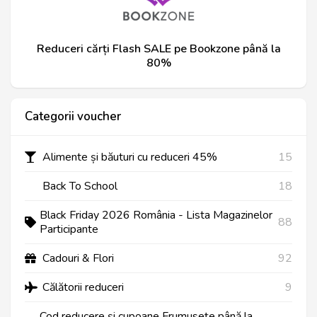
Reduceri cărți Flash SALE pe Bookzone până la
80%
Categorii voucher
Alimente și băuturi cu reduceri 45%
15
Back To School
18
Black Friday 2026 România - Lista Magazinelor
88
Participante
Cadouri & Flori
92
Călătorii reduceri
9
Cod reducere și cupoane Frumusețe până la