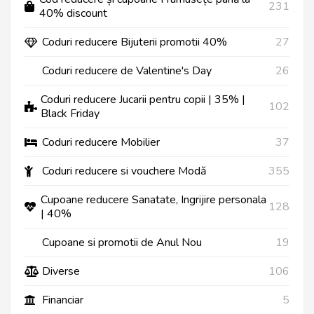
231
40% discount
Coduri reducere Bijuterii promotii 40%
27
Coduri reducere de Valentine's Day
26
Coduri reducere Jucarii pentru copii | 35% |
102
Black Friday
Coduri reducere Mobilier
37
Coduri reducere si vouchere Modă
355
Cupoane reducere Sanatate, Ingrijire personala
128
| 40%
Cupoane si promotii de Anul Nou
19
Diverse
106
Financiar
5