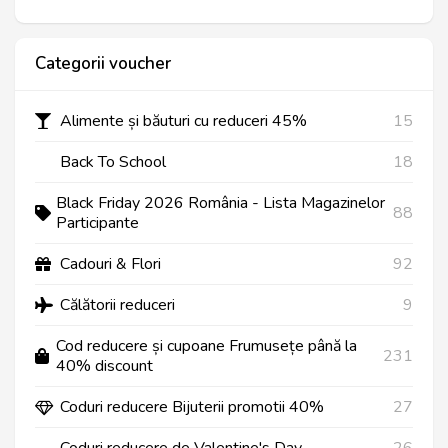
Categorii voucher
Alimente și băuturi cu reduceri 45%
15
Back To School
18
Black Friday 2026 România - Lista Magazinelor
88
Participante
Cadouri & Flori
92
Călătorii reduceri
9
Cod reducere și cupoane Frumusețe până la
231
40% discount
Coduri reducere Bijuterii promotii 40%
27
Coduri reducere de Valentine's Day
26