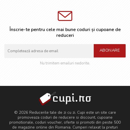
Înscrie-te pentru cele mai bune coduri și cupoane de
reduceri
ABONARE
Nu trimitem emailuri nedorite.
© 2026 Reducerile tale de zi cu zi. Cupi este un site care
promoveaza coduri de reducere si discount, cupoane
promotionale, coduri voucher, oferte si promotii din peste 500
de magazine online din Romania. Cumperi relaxat la preturi