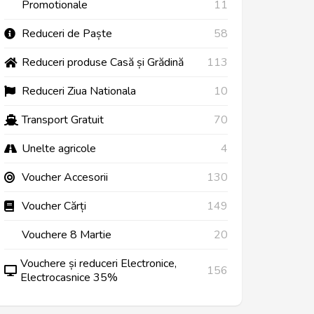
Promotionale
11
Reduceri de Paște
58
Reduceri produse Casă și Grădină
113
Reduceri Ziua Nationala
10
Transport Gratuit
70
Unelte agricole
4
Voucher Accesorii
130
Voucher Cărți
149
Vouchere 8 Martie
20
Vouchere și reduceri Electronice,
156
Electrocasnice 35%