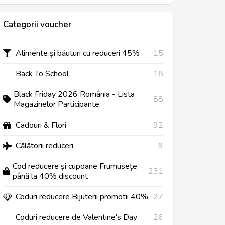
Categorii voucher
Alimente și băuturi cu reduceri 45%
15
Back To School
18
Black Friday 2026 România - Lista
88
Magazinelor Participante
Cadouri & Flori
92
Călătorii reduceri
9
Cod reducere și cupoane Frumusețe
231
până la 40% discount
Coduri reducere Bijuterii promotii 40%
27
Coduri reducere de Valentine's Day
26