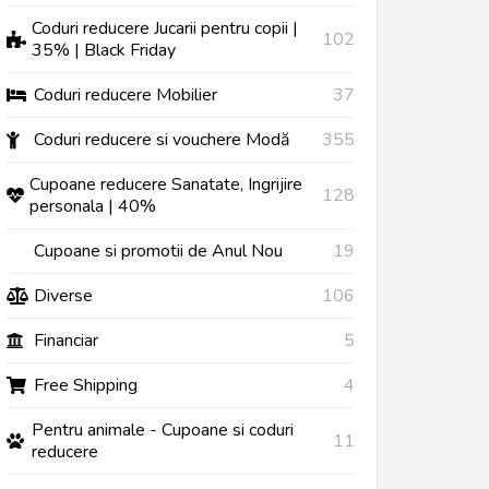
Coduri reducere Jucarii pentru copii |
102
35% | Black Friday
Coduri reducere Mobilier
37
Coduri reducere si vouchere Modă
355
Cupoane reducere Sanatate, Ingrijire
128
personala | 40%
Cupoane si promotii de Anul Nou
19
Diverse
106
Financiar
5
Free Shipping
4
Pentru animale - Cupoane si coduri
11
reducere