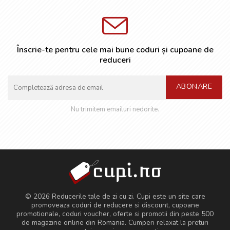
Înscrie-te pentru cele mai bune coduri și cupoane de
reduceri
ABONARE
Nu trimitem emailuri nedorite.
© 2026 Reducerile tale de zi cu zi. Cupi este un site care
promoveaza coduri de reducere si discount, cupoane
promotionale, coduri voucher, oferte si promotii din peste 500
de magazine online din Romania. Cumperi relaxat la preturi