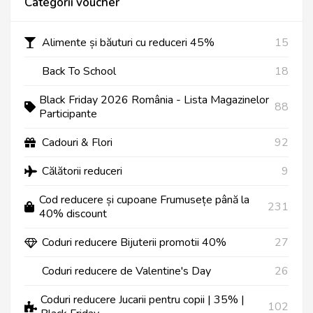
Categorii voucher
Alimente și băuturi cu reduceri 45%
15
Back To School
18
Black Friday 2026 România - Lista Magazinelor
88
Participante
Cadouri & Flori
92
Călătorii reduceri
9
Cod reducere și cupoane Frumusețe până la
231
40% discount
Coduri reducere Bijuterii promotii 40%
27
Coduri reducere de Valentine's Day
26
Coduri reducere Jucarii pentru copii | 35% |
102