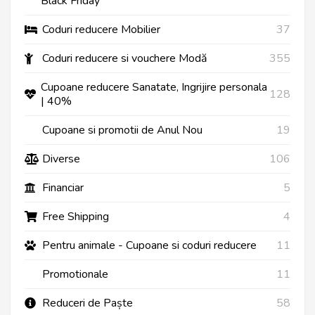
Black Friday
Coduri reducere Mobilier
37
Coduri reducere si vouchere Modă
355
Cupoane reducere Sanatate, Ingrijire personala
128
| 40%
Cupoane si promotii de Anul Nou
19
Diverse
106
Financiar
5
Free Shipping
4
Pentru animale - Cupoane si coduri reducere
11
Promotionale
11
Reduceri de Paște
58