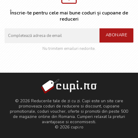
Înscrie-te pentru cele mai bune coduri și cupoane de
reduceri
ABONARE
Nu trimitem emailuri nedorite.
© 2026 Reducerile tale de zi cu zi. Cupi este un site care
promoveaza coduri de reducere si discount, cupoane
promotionale, coduri voucher, oferte si promotii din peste 500
de magazine online din Romania. Cumperi relaxat la preturi
avantajoase si economisesti.
© 2026
cupi.ro