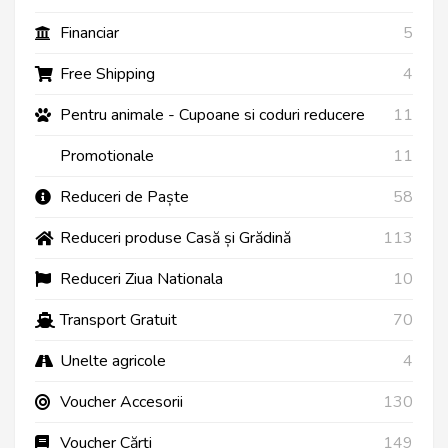
Financiar
5
Free Shipping
4
Pentru animale - Cupoane si coduri reducere
11
Promotionale
11
Reduceri de Paște
58
Reduceri produse Casă și Grădină
113
Reduceri Ziua Nationala
10
Transport Gratuit
70
Unelte agricole
4
Voucher Accesorii
130
Voucher Cărți
149