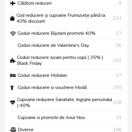
Călătorii reduceri
9
Cod reducere și cupoane Frumusețe până la
231
40% discount
Coduri reducere Bijuterii promotii 40%
27
Coduri reducere de Valentine's Day
26
Coduri reducere Jucarii pentru copii | 35% |
102
Black Friday
Coduri reducere Mobilier
37
Coduri reducere si vouchere Modă
355
Cupoane reducere Sanatate, Ingrijire personala
128
| 40%
Cupoane si promotii de Anul Nou
19
Diverse
106