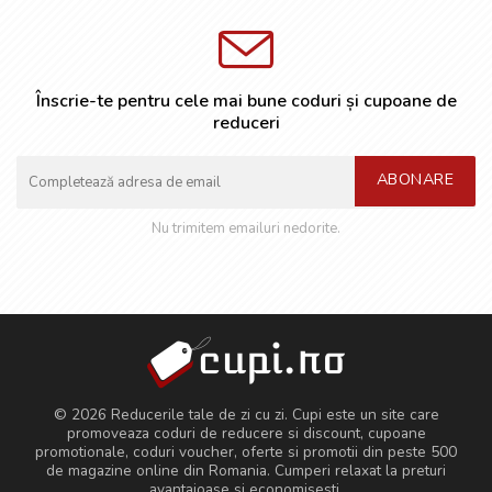
Înscrie-te pentru cele mai bune coduri și cupoane de
reduceri
ABONARE
Nu trimitem emailuri nedorite.
© 2026 Reducerile tale de zi cu zi. Cupi este un site care
promoveaza coduri de reducere si discount, cupoane
promotionale, coduri voucher, oferte si promotii din peste 500
de magazine online din Romania. Cumperi relaxat la preturi
avantajoase si economisesti.